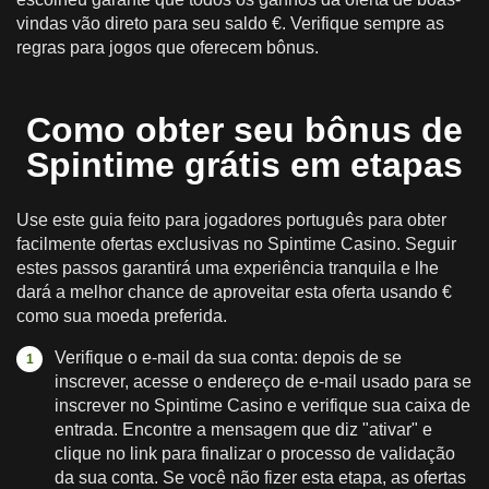
vindas vão direto para seu saldo €. Verifique sempre as
regras para jogos que oferecem bônus.
Como obter seu bônus de
Spintime grátis em etapas
Use este guia feito para jogadores português para obter
facilmente ofertas exclusivas no Spintime Casino. Seguir
estes passos garantirá uma experiência tranquila e lhe
dará a melhor chance de aproveitar esta oferta usando €
como sua moeda preferida.
Verifique o e-mail da sua conta: depois de se
inscrever, acesse o endereço de e-mail usado para se
inscrever no Spintime Casino e verifique sua caixa de
entrada. Encontre a mensagem que diz "ativar" e
clique no link para finalizar o processo de validação
da sua conta. Se você não fizer esta etapa, as ofertas