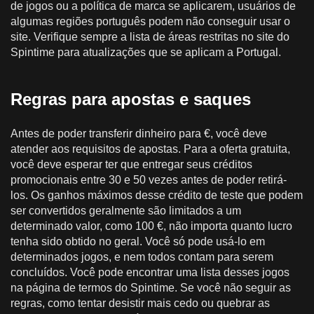
de jogos ou a política de marca se aplicarem, usuários de
algumas regiões português podem não conseguir usar o
site. Verifique sempre a lista de áreas restritas no site do
Spintime para atualizações que se aplicam a Portugal.
Regras para apostas e saques
Antes de poder transferir dinheiro para €, você deve
atender aos requisitos de apostas. Para a oferta gratuita,
você deve esperar ter que entregar seus créditos
promocionais entre 30 e 50 vezes antes de poder retirá-
los. Os ganhos máximos desse crédito de teste que podem
ser convertidos geralmente são limitados a um
determinado valor, como 100 €, não importa quanto lucro
tenha sido obtido no geral. Você só pode usá-lo em
determinados jogos, e nem todos contam para serem
concluídos. Você pode encontrar uma lista desses jogos
na página de termos do Spintime. Se você não seguir as
regras, como tentar desistir mais cedo ou quebrar as