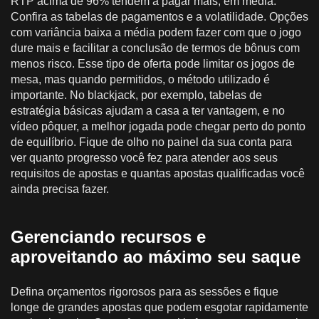
RTP acima de 96% tendem a pagar mais, em média.
Confira as tabelas de pagamentos e a volatilidade. Opções
com variância baixa a média podem fazer com que o jogo
dure mais e facilitar a conclusão de termos de bônus com
menos risco. Esse tipo de oferta pode limitar os jogos de
mesa, mas quando permitidos, o método utilizado é
importante. No blackjack, por exemplo, tabelas de
estratégia básicas ajudam a casa a ter vantagem, e no
vídeo pôquer, a melhor jogada pode chegar perto do ponto
de equilíbrio. Fique de olho no painel da sua conta para
ver quanto progresso você fez para atender aos seus
requisitos de apostas e quantas apostas qualificadas você
ainda precisa fazer.
Gerenciando recursos e
aproveitando ao máximo seu saque
Defina orçamentos rigorosos para as sessões e fique
longe de grandes apostas que podem esgotar rapidamente