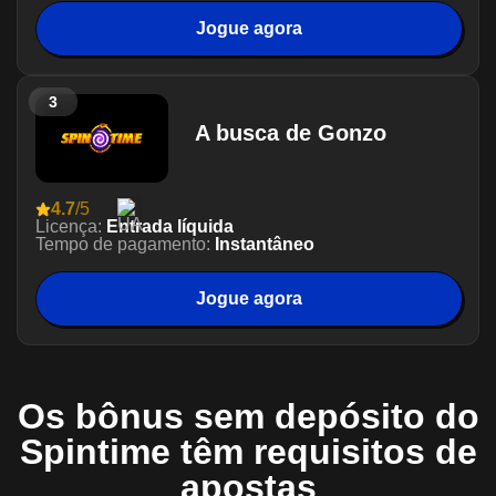
Jogue agora
3
A busca de Gonzo
4.7
/5
Licença:
Entrada líquida
Tempo de pagamento:
Instantâneo
Jogue agora
Os bônus sem depósito do
Spintime têm requisitos de
apostas