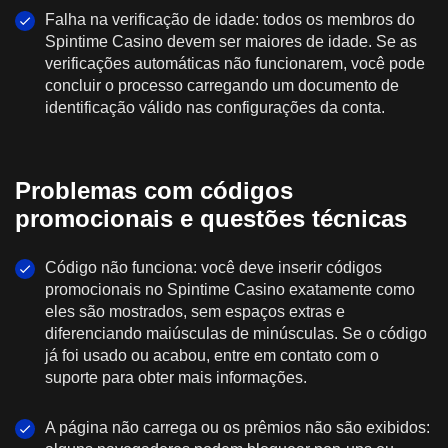
Falha na verificação de idade: todos os membros do
Spintime Casino devem ser maiores de idade. Se as
verificações automáticas não funcionarem, você pode
concluir o processo carregando um documento de
identificação válido nas configurações da conta.
Problemas com códigos
promocionais e questões técnicas
Código não funciona: você deve inserir códigos
promocionais no Spintime Casino exatamente como
eles são mostrados, sem espaços extras e
diferenciando maiúsculas de minúsculas. Se o código
já foi usado ou acabou, entre em contato com o
suporte para obter mais informações.
A página não carrega ou os prêmios não são exibidos: