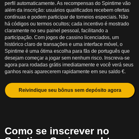
perfil automaticamente. As recompensas do Spintime vão
Limites de saques e o processo de saque de
além da inscrição: usuários qualificados recebem ofertas
ganhos sem fazer depósito
contínuas e podem participar de torneios especiais. Não
Sugestões úteis
há códigos ou termos ocultos; cada incentivo é mostrado
claramente no seu painel pessoal, facilitando a
Opções de suporte ao cliente para perguntas
participação. Com jogos de cassino licenciados, um
relacionadas a bônus no Spintime Casino
histórico claro de transações e uma interface móvel, o
Spintime é uma ótima escolha para fãs de português que
desejam começar a jogar sem nenhum risco. Inscreva-se
agora para rodadas grátis imediatamente e você verá seus
ganhos reais aparecerem rapidamente em seu saldo €.
Reivindique seu bônus sem depósito agora
Como se inscrever no