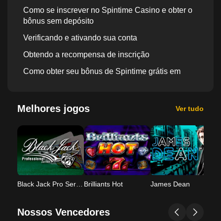
Como se inscrever no Spintime Casino e obter o
bônus sem depósito
Verificando e ativando sua conta
Obtendo a recompensa de inscrição
Como obter seu bônus de Spintime grátis em
etapas
Os termos e condições da oferta sem depósito
Melhores jogos
Ver tudo
são explicados
Requisitos e limitações
Regras para apostas e saques
Quais jogos você pode jogar com sua
recompensa de tempo de vida português?
Black Jack Pro Series
Brilliants Hot
James Dean
B
Quem pode se inscrever e quais são as regras?
Aproveite ao máximo sua promoção
Nossos Vencedores