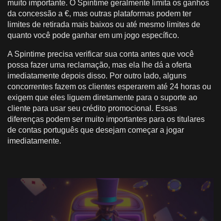
muito importante. O Spintime geralmente limita os ganhos
da concessão a €, mas outras plataformas podem ter
limites de retirada mais baixos ou até mesmo limites de
quanto você pode ganhar em um jogo específico.
A Spintime precisa verificar sua conta antes que você
possa fazer uma reclamação, mas ela lhe dá a oferta
imediatamente depois disso. Por outro lado, alguns
concorrentes fazem os clientes esperarem até 24 horas ou
exigem que eles liguem diretamente para o suporte ao
cliente para usar seu crédito promocional. Essas
diferenças podem ser muito importantes para os titulares
de contas português que desejam começar a jogar
imediatamente.