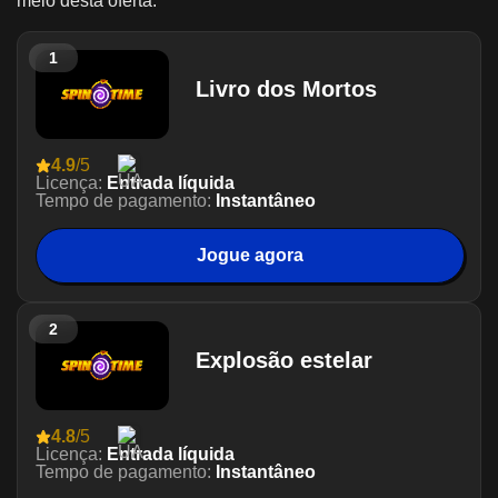
meio desta oferta.
1
Livro dos Mortos
4.9
/5
Licença:
Entrada líquida
Tempo de pagamento:
Instantâneo
Jogue agora
2
Explosão estelar
4.8
/5
Licença:
Entrada líquida
Tempo de pagamento:
Instantâneo