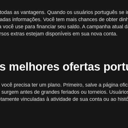
r todas as vantagens. Quando os usuários português se
das informações. Você tem mais chances de obter dinheir
você use para financiar seu saldo. A campanha atual da
ursos extras estejam disponíveis em sua nova conta.
s melhores ofertas port
você precisa ter um plano. Primeiro, salve a página o
 surgem antes de grandes feriados ou torneios. Usuário
amente vinculadas à atividade de sua conta ou ao histó