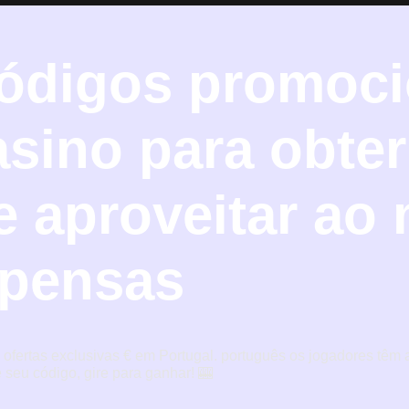
códigos promoci
asino para obte
e aproveitar ao
mpensas
 ofertas exclusivas € em Portugal. português os jogadores têm a
e seu código, gire para ganhar! 🎰