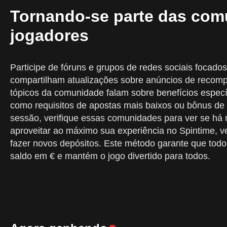
Tornando-se parte das com
jogadores
Participe de fóruns e grupos de redes sociais focado
compartilham atualizações sobre anúncios de recom
tópicos da comunidade falam sobre benefícios especí
como requisitos de apostas mais baixos ou bônus de 
sessão, verifique essas comunidades para ver se há 
aproveitar ao máximo sua experiência no Spintime, v
fazer novos depósitos. Este método garante que todo
saldo em € e mantém o jogo divertido para todos.