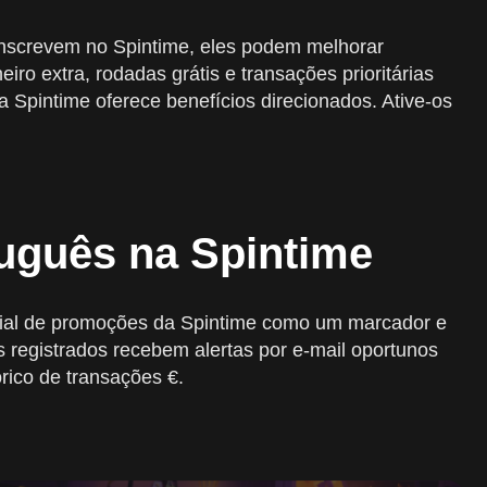
 inscrevem no Spintime, eles podem melhorar
o extra, rodadas grátis e transações prioritárias
 Spintime oferece benefícios direcionados. Ative-os
uguês na Spintime
ficial de promoções da Spintime como um marcador e
s registrados recebem alertas por e-mail oportunos
rico de transações €.