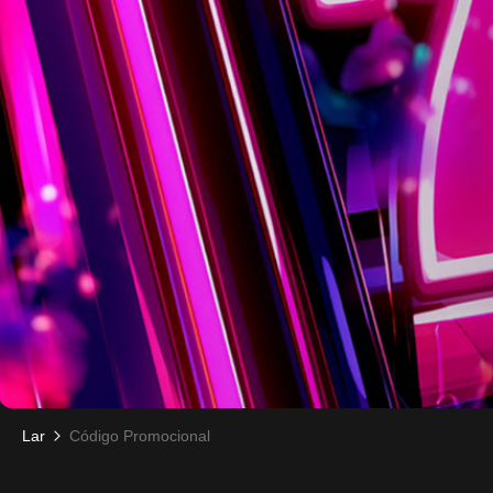
Lar
Código Promocional