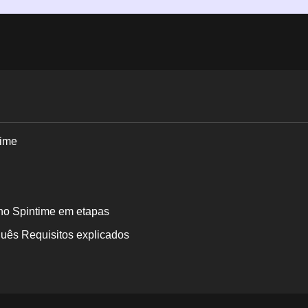
time
no Spintime em etapas
uês Requisitos explicados
diferentes tipos de bônus