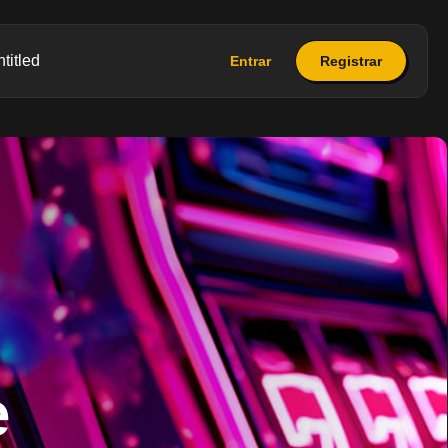
ntitled
Entrar
Registrar
e