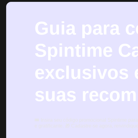
Guia para 
Spintime C
exclusivos 
suas reco
🎟️ Insira seu código promocional Spintime para
e gratificante. 🎁 Cadastre-se agora, reivindiqu