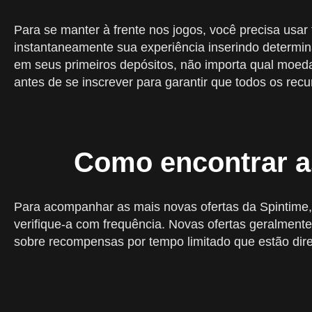
Para se manter à frente nos jogos, você precisa usa
instantaneamente sua experiência inserindo determina
em seus primeiros depósitos, não importa qual moeda 
antes de se inscrever para garantir que todos os rec
Como encontrar a
Para acompanhar as mais novas ofertas da Spintime, 
verifique-a com frequência. Novas ofertas geralmente
sobre recompensas por tempo limitado que estão diret