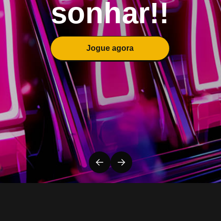
sonhar!!
Jogue agora