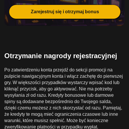
Zarejestruj się i otrzymaj bonus
Otrzymanie nagrody rejestracyjnej
Po zatwierdzeniu konta przejdź do sekcji promocji na
pulpicie nawigacyjnym konta i włącz zachętę do pierwszej
gry. W większości przypadków wystarczy wpisać kod lub
kliknąć przycisk, aby go aktywować. Nie ma potrzeby
wysyłania zł od razu. Kredyty bonusowe lub darmowe
spiny są dodawane bezpośrednio do Twojego salda,
dzięki czemu możesz z nich skorzystać od razu. Pamiętaj,
że kredyty te mogą mieć ograniczenia czasowe lub inne
warunki, które musisz spełnić. Może być konieczne
zweryfikowanie płatności w przypadku wypłat.