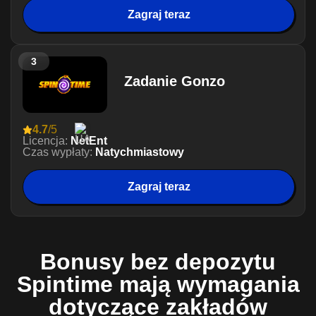
Zagraj teraz
3
Zadanie Gonzo
4.7
/5
Licencja:
NetEnt
Czas wypłaty:
Natychmiastowy
Zagraj teraz
Bonusy bez depozytu
Spintime mają wymagania
dotyczące zakładów