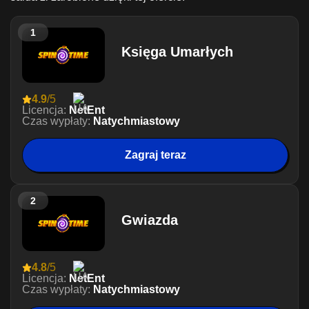
1
Księga Umarłych
4.9
/5
Licencja:
NetEnt
Czas wypłaty:
Natychmiastowy
Zagraj teraz
2
Gwiazda
4.8
/5
Licencja:
NetEnt
Czas wypłaty:
Natychmiastowy