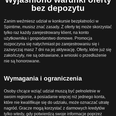
bez depozytu
Zanim weźmiesz udział w konkursie bezpłatności w
Spintime, musisz znać zasady. Z oferty tej może skorzystać
tylko raz każdy zarejestrowany klient, na konto
użytkownika i gospodarstwo domowe. Promocja
rozpoczyna się natychmiast po zarejestrowaniu się i
zazwyczaj masz 7 dni na jej aktywację. Oferty, które już się
zakończyły, nie są odnawiane, a wnioski o przedłużenie
nie są honorowane.
Wymagania i ograniczenia
Osoby chcące wziąć udział muszą być pełnoletnie w
swoim regionie, a posiadanie więcej niż jednego konta,
które nie kwalifikuje się do udziału, może oznaczać utratę
nagród. Gracze mogą korzystać z darmowych kredytów
tylko wtedy, gdy potwierdzą swoje informacje poprzez