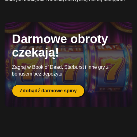
Darmowe obroty
czekają!
Zagraj w Book of Dead, Starburst i inne gry z
bonusem bez depozytu
Zdobądź darmowe spiny