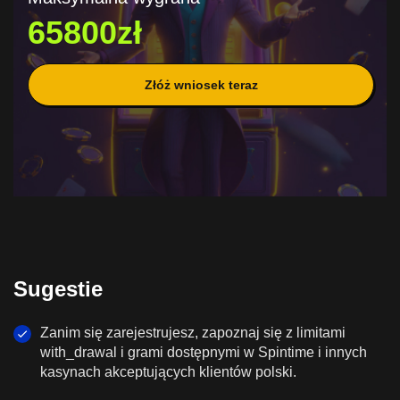
65800zł
Złóż wniosek teraz
Sugestie
Zanim się zarejestrujesz, zapoznaj się z limitami
with_drawal i grami dostępnymi w Spintime i innych
kasynach akceptujących klientów polski.