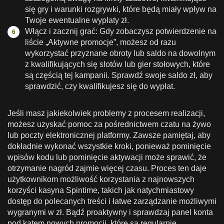
się gry i warunki rozgrywki, które będą miały wpływ na
Twoje ewentualne wypłaty zł.
Włącz i zacznij grać: Gdy zobaczysz potwierdzenie na
liście „Aktywne promocje”, możesz od razu
wykorzystać przyznane obroty lub saldo na dowolnym
z kwalifikujących się slotów lub gier stołowych, które
są częścią tej kampanii. Sprawdź swoje saldo zł, aby
sprawdzić, czy kwalifikujesz się do wypłat.
Jeśli masz jakiekolwiek problemy z procesem realizacji,
możesz uzyskać pomoc za pośrednictwem czatu na żywo
lub poczty elektronicznej platformy. Zawsze pamiętaj, aby
dokładnie wykonać wszystkie kroki, ponieważ pominięcie
wpisów kodu lub pominięcie aktywacji może sprawić, że
otrzymanie nagród zajmie więcej czasu. Proces ten daje
użytkownikom możliwość korzystania z najnowszych
korzyści kasyna Spintime, takich jak natychmiastowy
dostęp do polecanych treści i łatwe zarządzanie możliwymi
wygranymi w zł. Bądź proaktywny i sprawdzaj panel konta
pod kątem nowych promocji, które są regularnie