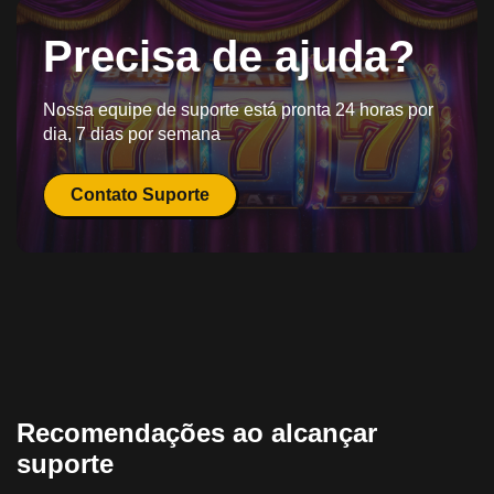
Precisa de ajuda?
Nossa equipe de suporte está pronta 24 horas por
dia, 7 dias por semana
Contato Suporte
Recomendações ao alcançar
suporte