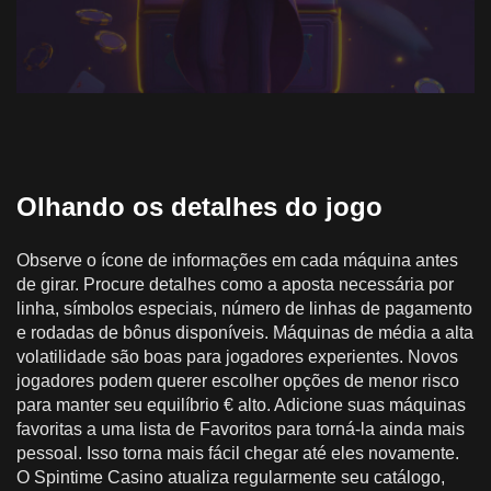
Olhando os detalhes do jogo
Observe o ícone de informações em cada máquina antes
de girar. Procure detalhes como a aposta necessária por
linha, símbolos especiais, número de linhas de pagamento
e rodadas de bônus disponíveis. Máquinas de média a alta
volatilidade são boas para jogadores experientes. Novos
jogadores podem querer escolher opções de menor risco
para manter seu equilíbrio € alto. Adicione suas máquinas
favoritas a uma lista de Favoritos para torná-la ainda mais
pessoal. Isso torna mais fácil chegar até eles novamente.
O Spintime Casino atualiza regularmente seu catálogo,