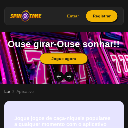
Entrar
Registrar
Ouse girar-Ouse sonhar!!
Jogue agora
Lar
Aplicativo
Jogue jogos de caça-níqueis populares
a qualquer momento com o aplicativo