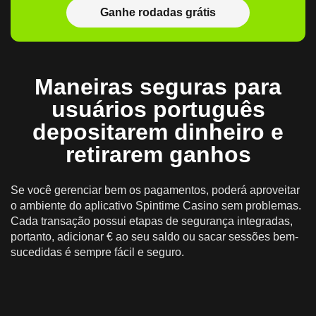
Ganhe rodadas grátis
Maneiras seguras para
usuários português
depositarem dinheiro e
retirarem ganhos
Se você gerenciar bem os pagamentos, poderá aproveitar
o ambiente do aplicativo Spintime Casino sem problemas.
Cada transação possui etapas de segurança integradas,
portanto, adicionar € ao seu saldo ou sacar sessões bem-
sucedidas é sempre fácil e seguro.