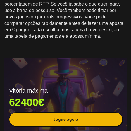
porcentagem de RTP. Se você já sabe o que quer jogar,
use a barra de pesquisa. Você também pode filtrar por
novos jogos ou jackpots progressivos. Você pode
comparar opções rapidamente antes de fazer uma aposta
em € porque cada escolha mostra uma breve descrição,
uma tabela de pagamentos e a aposta mínima.
Vitória máxima
62400€
Jogue agora