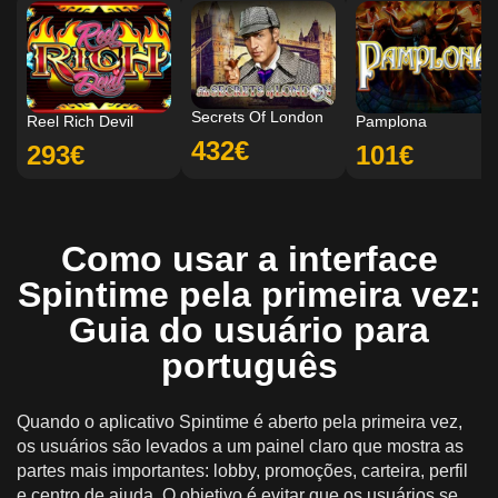
Secrets Of London
Reel Rich Devil
Pamplona
432€
293€
101€
Como usar a interface
Spintime pela primeira vez:
Guia do usuário para
português
Quando o aplicativo Spintime é aberto pela primeira vez,
os usuários são levados a um painel claro que mostra as
partes mais importantes: lobby, promoções, carteira, perfil
e centro de ajuda. O objetivo é evitar que os usuários se