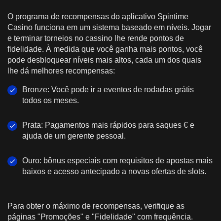
O programa de recompensas do aplicativo Spintime
Casino funciona em um sistema baseado em níveis. Jogar
e terminar torneios no cassino lhe rende pontos de
fidelidade. À medida que você ganha mais pontos, você
pode desbloquear níveis mais altos, cada um dos quais
lhe dá melhores recompensas:
Bronze: Você pode ir a eventos de rodadas grátis
todos os meses.
Prata: Pagamentos mais rápidos para saques € e
ajuda de um gerente pessoal.
Ouro: bônus especiais com requisitos de apostas mais
baixos e acesso antecipado a novas ofertas de slots.
Para obter o máximo de recompensas, verifique as
páginas "Promoções" e "Fidelidade" com frequência.