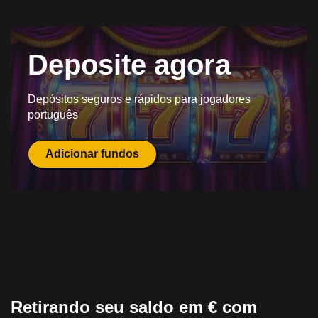
Deposite agora
Depósitos seguros e rápidos para jogadores
português
Adicionar fundos
Retirando seu saldo em € com