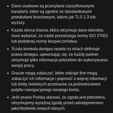
Dane osobowe są przesyłane zaszyfrowanymi
kanałami, które są zgodne ze standardowymi
protokołami branżowymi, takimi jak TLS 1.3 lub
wyższy.
Każda strona trzecia, która otrzymuje dane klientów,
musi wykazać, że nadal przestrzega normy ISO 27001
lub podobnej normy bezpieczeństwa.
Ścisła kontrola dostępu oparta na rolach definiuje
prawa dostępu, upewniając się, że każdy partner
otrzymuje tylko informacje potrzebne do wykonywania
swojej pracy.
Gracze mogą zobaczyć, które rodzaje firm mogą
zobaczyć ich informacje i poprosić o więcej informacji
lub limity niektórych przelewów za pośrednictwem
pulpitu nawigacyjnego swojego konta.
Jeśli prawo Polska stanowi, że zgoda jest potrzebna,
otrzymujemy wyraźną zgodę przed udostępnieniem
jakichkolwiek nowych danych.