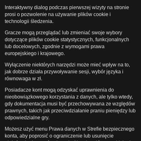
Interaktywny dialog podczas pierwszej wizyty na stronie
prosi o pozwolenie na używanie plików cookie i
technologii śledzenia.
Gracze mogą przeglądać lub zmieniać swoje wybory
dotyczące plików cookie statystycznych, funkcjonalnych
lub docelowych, zgodnie z wymogami prawa
europejskiego i krajowego.
Wyłączenie niektórych narzędzi może mieć wpływ na to,
jak dobrze działa przywoływanie sesji, wybór języka i
równowaga w zł.
Posiadacze kont mogą odzyskać uprawnienia do
nieobowiązkowego korzystania z danych, ale tylko wtedy,
gdy dokumentacja musi być przechowywana ze względów
prawnych, takich jak przeciwdziałanie praniu pieniędzy lub
odpowiedzialne gry.
Możesz użyć menu Prawa danych w Strefie bezpiecznego
konta, aby poprosić o ograniczenie lub usunięcie