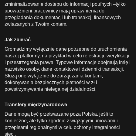
zminimalizowanie dostępu do informacji poufnych –tylko
upoważnieni pracownicy mają uprawnienia do
przeglądania dokumentacji lub transakcji finansowych
związanych z Twoim kontem.
Jak zbierać
Gromadzimy wyłącznie dane potrzebne do uruchomienia
naszej platformy, na przykład w celu rejestracji, weryfikacji
i przestrzegania prawa. Typowe informacje obejmują imię i
nazwisko osoby, dane kontaktowe i dzienniki transakcji.
Służą one wyłącznie do zarządzania kontami,
dokonywania bezpiecznych płatności w zł i
powstrzymywania nielegalnej działalności.
Transfery międzynarodowe
Dane mogą być przetwarzane poza Polska, jeśli to
konieczne, ale tylko zgodnie z wiążącymi umowami i
przepisami regionalnymi w celu ochrony integralności
sieci.