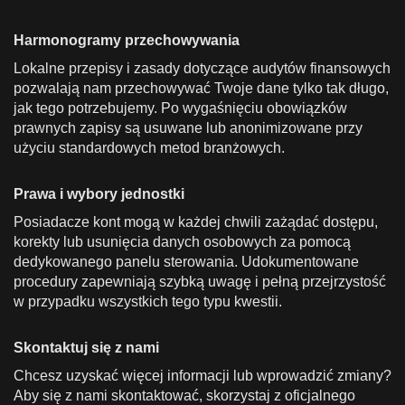
Harmonogramy przechowywania
Lokalne przepisy i zasady dotyczące audytów finansowych
pozwalają nam przechowywać Twoje dane tylko tak długo,
jak tego potrzebujemy. Po wygaśnięciu obowiązków
prawnych zapisy są usuwane lub anonimizowane przy
użyciu standardowych metod branżowych.
Prawa i wybory jednostki
Posiadacze kont mogą w każdej chwili zażądać dostępu,
korekty lub usunięcia danych osobowych za pomocą
dedykowanego panelu sterowania. Udokumentowane
procedury zapewniają szybką uwagę i pełną przejrzystość
w przypadku wszystkich tego typu kwestii.
Skontaktuj się z nami
Chcesz uzyskać więcej informacji lub wprowadzić zmiany?
Aby się z nami skontaktować, skorzystaj z oficjalnego