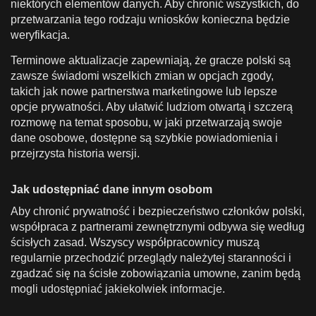
niektórych elementów danych. Aby chronić wszystkich, do
przetwarzania tego rodzaju wniosków konieczna będzie
weryfikacja.
Terminowe aktualizacje zapewniają, że gracze polski są
zawsze świadomi wszelkich zmian w opcjach zgody,
takich jak nowe partnerstwa marketingowe lub lepsze
opcje prywatności. Aby ułatwić ludziom otwartą i szczerą
rozmowę na temat sposobu, w jaki przetwarzają swoje
dane osobowe, dostępne są szybkie powiadomienia i
przejrzysta historia wersji.
Jak udostępniać dane innym osobom
Aby chronić prywatność i bezpieczeństwo członków polski,
współpraca z partnerami zewnętrznymi odbywa się według
ścisłych zasad. Wszyscy współpracownicy muszą
regularnie przechodzić przeglądy należytej staranności i
zgadzać się na ścisłe zobowiązania umowne, zanim będą
mogli udostępniać jakiekolwiek informacje.