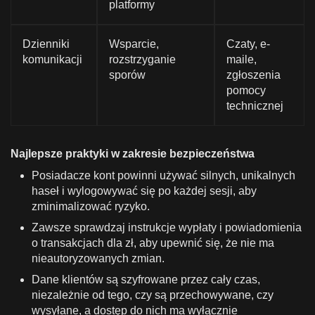
platformy
Dzienniki
Wsparcie,
Czaty, e-
komunikacji
rozstrzyganie
maile,
sporów
zgłoszenia
pomocy
technicznej
Najlepsze praktyki w zakresie bezpieczeństwa
Posiadacze kont powinni używać silnych, unikalnych
haseł i wylogowywać się po każdej sesji, aby
zminimalizować ryzyko.
Zawsze sprawdzaj instrukcje wypłaty i powiadomienia
o transakcjach dla zł, aby upewnić się, że nie ma
nieautoryzowanych zmian.
Dane klientów są szyfrowane przez cały czas,
niezależnie od tego, czy są przechowywane, czy
wysyłane, a dostęp do nich ma wyłącznie