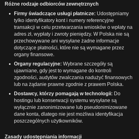
Różne rodzaje odbiorców zewnętrznych
Firmy świadczące usługi płatnicze:
Udostępniamy
tylko identyfikatory kont i numery referencyjne
transakcji w celu przetwarzania wniosków o wpłaty na
adres zł, wypłaty i zwroty pieniędzy. W Polska nie są
przechowywane ani wysyłane żadne informacje
dotyczące płatności, które nie są wymagane przez
organy finansowe.
Organy regulacyjne:
Wybrane szczegóły są
ujawniane, gdy jest to wymagane do kontroli
zgodności, audytów zwalczania nadużyć finansowych
lub na żądanie prawne zgodnie z prawem Polska.
Dostawcy, którzy pomagają w technologii:
Do
hostingu lub konserwacji systemu wysyłane są
wyłącznie zanonimizowane lub pseudonimizowane
dane konta, dlatego nie jest możliwa identyfikacja
poszczególnych użytkowników.
Zasady udostępniania informacji