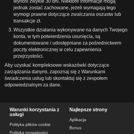
wynosi zwykle 30 dni. Niektóre informacje mogą
jednak zostać zachowane, jeżeli wymagają tego
wymogi prawne dotyczące zwalczania oszustw lub
transakcje zł.
Wszystkie działania wykonywane na danych Twojego
konta, w tym potwierdzenia usunięcia, są
dokumentowane i udostępniane za pośrednictwem
poczty elektronicznej w celu zapewnienia
przejrzystości.
Aby uzyskać kompleksowe wskazówki dotyczące
zarządzania danymi, zapoznaj się z Warunkami
świadczenia usług lub skontaktuj się z zespołem
odpowiedzialnym za dane.
Warunki korzystania z
Najlepsze strony
usługi
Aplikacja
Polityka plików cookie
Bonus
Polityka prywatności