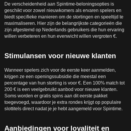
De verscheidenheid aan Spintime-beloningsopties is
geschikt voor zowel nieuwkomers als ervaren spelers en
biedt specifieke manieren om de stortingen en speeltijd te
maximaliseren. Hier zijn de belangrijkste categorieën die
zijn afgestemd op Nederlands gebruikers die hun ervaring
willen verbeteren en hun evenwicht willen vergroten €.
Stimulansen voor nieuwe klanten
Wanneer spelers zich voor de eerste keer aanmelden,
krijgen ze een openingssubsidie die meestal een
percentage van hun storting is voor €. Een 100% match tot
200 € is een veelgebruikt aanbod voor nieuwe klanten.
Soms worden er gratis spins aan dit eerste pakket
toegevoegd, waardoor je extra rondes krijgt op populaire
slottitels direct nadat je je hebt aangemeld voor Spintime.
Aanbiedingen voor loyaliteit en