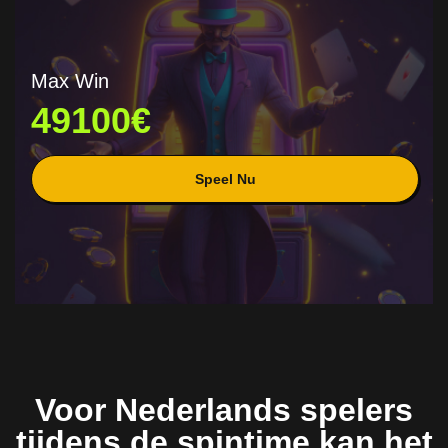
Max Win
49100€
Speel Nu
Voor Nederlands spelers
tijdens de spintime kan het