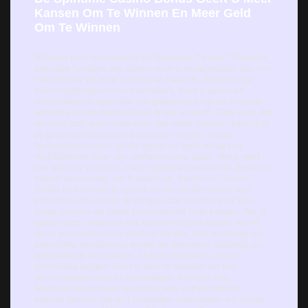
Kansen Om Te Winnen En Meer Geld
Om Te Winnen
Meteen een voorsprong bij Spintime Casino? Gebruik
speciale functies die alleen voor u beschikbaar zijn om
het meeste uit elke storting te halen €. Zodra u uw
beloningsprogramma inschakelt, kunt u spins en
matchdeals krijgen die zijn gebaseerd op uw recente
activiteit en de hoeveelheid € die u heeft. Elke keer dat
iemand zich aanmeldt voor Spintime Casino, kan hij of
zij gepersonaliseerde bonussen krijgen, zoals
herlaadbonussen, gratis spins en geld terug dat
rechtstreeks naar zijn portemonnee gaat. Voeg geld
toe aan uw account, claim gepersonaliseerde deals en
betaal eenvoudig uw € saldo uit. Spintime Casino
houdt bij hoeveel je speelt en verandert direct van
promotie om ervoor te zorgen dat spelers met een
hoog volume de juiste hoeveelheid hulp krijgen. Als je
graag slots, tafels of live dealerruimtes speelt, werkt
deze bonusstructuur perfect bij alle. Het verhoogt uw
potentiële rendement terwijl de vereisten duidelijk en
gemakkelijk te voldoen. U kunt Spintime Casino-
promoties krijgen door u aan te melden en uw
accountgegevens te bevestigen. Klanten van
Nederlands kunnen genieten van zelfverzekerd,
soepel gamen dankzij duidelijke inzetregels en snelle