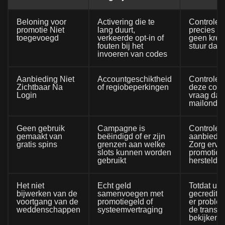
Beloning voor
Activering die te
Controleer
promotie Niet
lang duurt,
precies zi
toegevoegd
verkeerde opt-in of
geen kredi
fouten bij het
stuur dan
invoeren van codes
Aanbieding Niet
Accountgeschiktheid
Controleer
Zichtbaar Na
of regiobeperkingen
deze corre
Login
vraag dan 
mailonder
Geen gebruik
Campagne is
Controlee
gemaakt van
beëindigd of er zijn
aanbiedin
gratis spins
grenzen aan welke
Zorg ervoo
slots kunnen worden
promotie; 
gebruikt
hersteld.
Het niet
Echt geld
Totdat u k
bijwerken van de
samenvoegen met
gecreditee
voortgang van de
promotiegeld of
er proble
weddenschappen
systeemvertraging
de transa
bekijken.