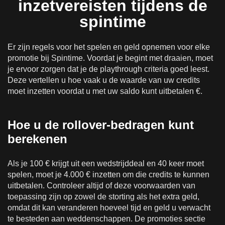
inzetvereisten tijdens de
spintime
Er zijn regels voor het spelen en geld opnemen voor elke
promotie bij Spintime. Voordat je begint met draaien, moet
je ervoor zorgen dat je de playthrough criteria goed leest.
Deze vertellen u hoe vaak u de waarde van uw credits
moet inzetten voordat u met uw saldo kunt uitbetalen €.
Hoe u de rollover-bedragen kunt
berekenen
Als je 100 € krijgt uit een wedstrijddeal en 40 keer moet
spelen, moet je 4.000 € inzetten om die credits te kunnen
uitbetalen. Controleer altijd of deze voorwaarden van
toepassing zijn op zowel de storting als het extra geld,
omdat dit kan veranderen hoeveel tijd en geld u verwacht
te besteden aan weddenschappen. De promoties sectie