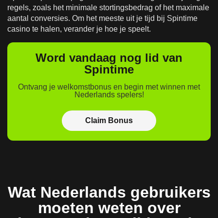
regels, zoals het minimale stortingsbedrag of het maximale
aantal conversies. Om het meeste uit je tijd bij Spintime
casino te halen, verander je hoe je speelt.
Word vandaag nog lid van
Spintime
Ontvang je welkomstbonus en begin met winnen met
Nederlands spelers!
Claim Bonus
Wat Nederlands gebruikers
moeten weten over