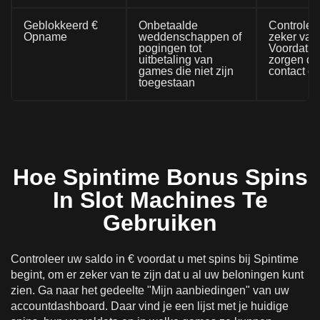
Geblokkeerd €
Onbetaalde
Controlee
Opname
weddenschappen of
zeker van 
pogingen tot
Voordat u
uitbetaling van
zorgen dat
games die niet zijn
contact o
toegestaan
Hoe Spintime Bonus Spins
In Slot Machines Te
Gebruiken
Controleer uw saldo in € voordat u met spins bij Spintime
begint, om er zeker van te zijn dat u al uw beloningen kunt
zien. Ga naar het gedeelte "Mijn aanbiedingen" van uw
accountdashboard. Daar vind je een lijst met je huidige