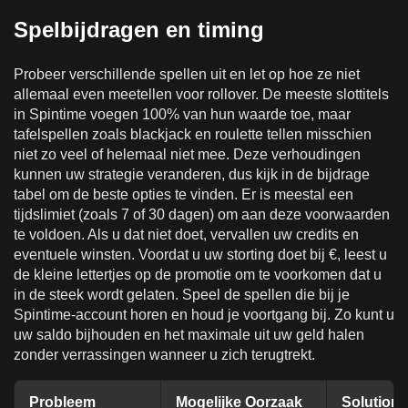
Spelbijdragen en timing
Probeer verschillende spellen uit en let op hoe ze niet
allemaal even meetellen voor rollover. De meeste slottitels
in Spintime voegen 100% van hun waarde toe, maar
tafelspellen zoals blackjack en roulette tellen misschien
niet zo veel of helemaal niet mee. Deze verhoudingen
kunnen uw strategie veranderen, dus kijk in de bijdrage
tabel om de beste opties te vinden. Er is meestal een
tijdslimiet (zoals 7 of 30 dagen) om aan deze voorwaarden
te voldoen. Als u dat niet doet, vervallen uw credits en
eventuele winsten. Voordat u uw storting doet bij €, leest u
de kleine lettertjes op de promotie om te voorkomen dat u
in de steek wordt gelaten. Speel de spellen die bij je
Spintime-account horen en houd je voortgang bij. Zo kunt u
uw saldo bijhouden en het maximale uit uw geld halen
zonder verrassingen wanneer u zich terugtrekt.
Probleem
Mogelijke Oorzaak
Solution