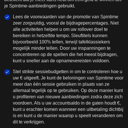
je Spintime-aanbiedingen gebruikt.
Lees de voorwaarden van de promotie van Spintime
zeer zorgvuldig, vooral de bijdragepercentages. Niet
alle activiteiten helpen u om uw rollover doel te
bereiken in hetzelfde tempo. Sleuftitels kunnen
bijvoorbeeld 100% tellen, terwijl tafelklassiekers
mogelijk minder tellen. Door uw inspanningen te
concentreren op de spellen die het meest bijdragen,
kunt u sneller aan de opnamevereisten voldoen.
Stel strikte sessiebudgetten in om te controleren hoe u
uw € uitgeeft. Je kunt de beloningen van Spintime voor
meer dan één sessie gebruiken in plaats van ze
allemaal tegelijk op te gebruiken. Op deze manier kunt
u profiteren van nieuwe aanbiedingen zodra deze zich
voordoen. Als u uw accountsaldo in de gaten houdt €,
kunt u erachter komen wanneer een uitbetaling dichtbij
is en kunt u de manier waarop u speelt veranderen om
dit te verkrijgen.