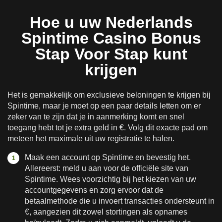
herlaadbeloningen u helpen uw account beter te
beheren en beter gebruik te maken van
Hoe u uw Nederlands
promotieaanbiedingen
Spintime Casino Bonus
Waarde En Structuur
Stap Voor Stap kunt
Herlaadstimulansen: voordelen die blijven
krijgen
bestaan
Hoe te gebruiken Spintime Casino Bonus Codes
Het is gemakkelijk om exclusieve beloningen te krijgen bij
Hoe u het meeste uit extra beloningen kunt halen
Spintime, maar je moet op een paar details letten om er
voor Nederlands spelers
zeker van te zijn dat je in aanmerking komt en snel
toegang hebt tot je extra geld in €. Volg dit exacte pad om
Dingen die u niet moet doen bij het gebruik van
meteen het maximale uit uw registratie te halen.
Spintime-promoties
Maak een account op Spintime en bevestig het.
Hoe het Spintime Vip-programma
Allereerst: meld u aan voor de officiële site van
casinobonussen beter maakt
Spintime. Wees voorzichtig bij het kiezen van uw
Speciale voordelen voor loyale gebruikers
accountgegevens en zorg ervoor dat de
betaalmethode die u invoert transacties ondersteunt in
Hoe u geld kunt verdienen voor Nederlands
€, aangezien dit zowel stortingen als opnames
spelers: winst uit de tijd halen