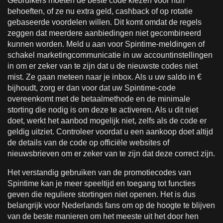
Gebruikers moeten de beste code kiezen voor hun
behoeften, of ze nu extra geld, cashback of op rotatie
gebaseerde voordelen willen. Dit komt omdat de regels
zeggen dat meerdere aanbiedingen niet gecombineerd
kunnen worden. Meld u aan voor Spintime-meldingen of
schakel marketingcommunicatie in uw accountinstellingen
in om er zeker van te zijn dat u de nieuwste codes niet
mist. Ze gaan meteen naar je inbox. Als u uw saldo in €
bijhoudt, zorg er dan voor dat uw Spintime-code
overeenkomt met de betaalmethode en de minimale
storting die nodig is om deze te activeren. Als u dit niet
doet, werkt het aanbod mogelijk niet, zelfs als de code er
geldig uitziet. Controleer voordat u een aankoop doet altijd
de details van de code op officiële websites of
nieuwsbrieven om er zeker van te zijn dat deze correct zijn.
Het verstandig gebruiken van de promotiecodes van
Spintime kan je meer speeltijd en toegang tot functies
geven die reguliere stortingen niet openen. Het is dus
belangrijk voor Nederlands fans om op de hoogte te blijven
van de beste manieren om het meeste uit het door hen