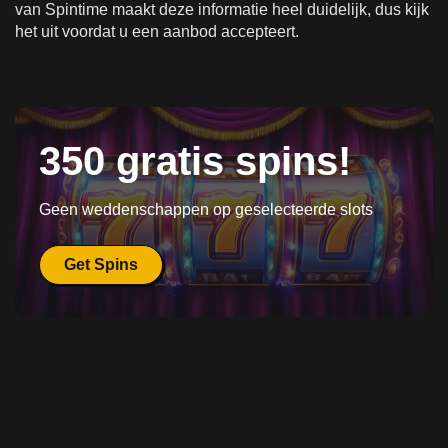
van Spintime maakt deze informatie heel duidelijk, dus kijk
het uit voordat u een aanbod accepteert.
350 gratis spins!
Geen weddenschappen op geselecteerde slots
Get Spins