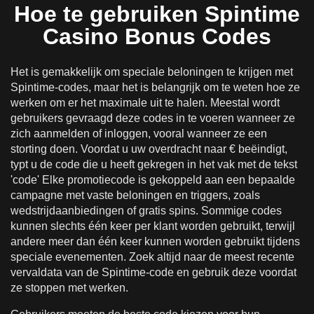
Hoe te gebruiken Spintime
Casino Bonus Codes
Het is gemakkelijk om speciale beloningen te krijgen met
Spintime-codes, maar het is belangrijk om te weten hoe ze
werken om er het maximale uit te halen. Meestal wordt
gebruikers gevraagd deze codes in te voeren wanneer ze
zich aanmelden of inloggen, vooral wanneer ze een
storting doen. Voordat u uw overdracht naar € beëindigt,
typt u de code die u heeft gekregen in het vak met de tekst
'code' Elke promotiecode is gekoppeld aan een bepaalde
campagne met vaste beloningen en triggers, zoals
wedstrijdaanbiedingen of gratis spins. Sommige codes
kunnen slechts één keer per klant worden gebruikt, terwijl
andere meer dan één keer kunnen worden gebruikt tijdens
speciale evenementen. Zoek altijd naar de meest recente
vervaldata van de Spintime-code en gebruik deze voordat
ze stoppen met werken.