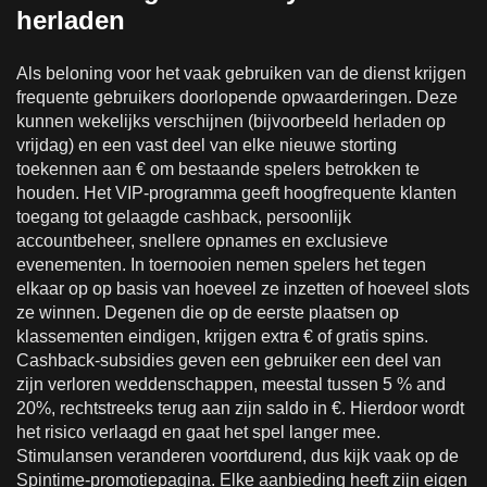
herladen
Als beloning voor het vaak gebruiken van de dienst krijgen
frequente gebruikers doorlopende opwaarderingen. Deze
kunnen wekelijks verschijnen (bijvoorbeeld herladen op
vrijdag) en een vast deel van elke nieuwe storting
toekennen aan € om bestaande spelers betrokken te
houden. Het VIP-programma geeft hoogfrequente klanten
toegang tot gelaagde cashback, persoonlijk
accountbeheer, snellere opnames en exclusieve
evenementen. In toernooien nemen spelers het tegen
elkaar op op basis van hoeveel ze inzetten of hoeveel slots
ze winnen. Degenen die op de eerste plaatsen op
klassementen eindigen, krijgen extra € of gratis spins.
Cashback-subsidies geven een gebruiker een deel van
zijn verloren weddenschappen, meestal tussen 5 % and
20%, rechtstreeks terug aan zijn saldo in €. Hierdoor wordt
het risico verlaagd en gaat het spel langer mee.
Stimulansen veranderen voortdurend, dus kijk vaak op de
Spintime-promotiepagina. Elke aanbieding heeft zijn eigen